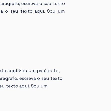
arágrafo, escreva o seu texto
va o seu texto aqui.
Sou um
xto aqui. Sou um parágrafo,
rágrafo, escreva o seu texto
eu texto aqui.
Sou um