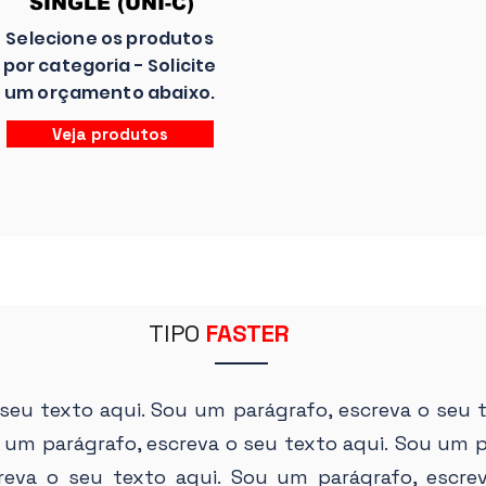
SINGLE (UNI-C)
Selecione os produtos
por categoria - Solicite
um orçamento abaixo.
Veja produtos
TIPO
FASTER
seu texto aqui. Sou um parágrafo, escreva o seu 
 um parágrafo, escreva o seu texto aqui.
Sou um p
reva o seu texto aqui.
Sou um parágrafo, escre