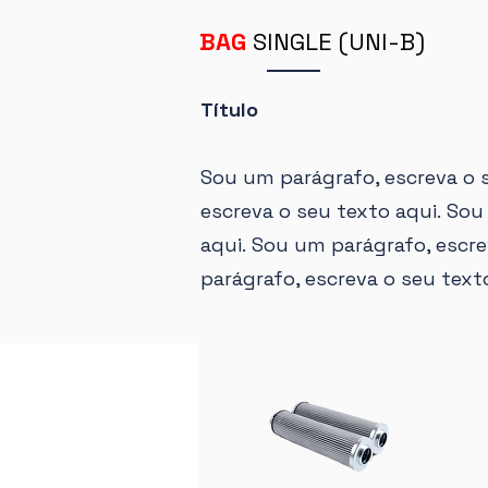
BAG
SINGLE (UNI-B)
Título
Sou um parágrafo, escreva o s
escreva o seu texto aqui.
Sou 
aqui.
Sou um parágrafo, escre
parágrafo, escreva o seu text