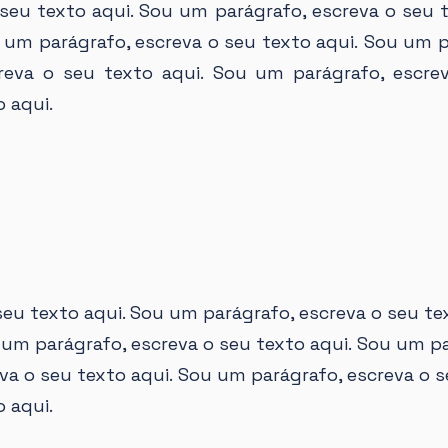
seu texto aqui. Sou um parágrafo, escreva o seu 
 um parágrafo, escreva o seu texto aqui.
Sou um p
reva o seu texto aqui.
Sou um parágrafo, escre
o aqui.
eu texto aqui. Sou um parágrafo, escreva o seu te
um parágrafo, escreva o seu texto aqui.
Sou um pa
va o seu texto aqui.
Sou um parágrafo, escreva o s
o aqui.