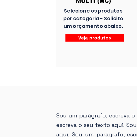
MULTI (MC)
Selecione os produtos
por categoria - Solicite
um orçamento abaixo.
Veja produtos
Sou um parágrafo, escreva o 
escreva o seu texto aqui.
Sou
aqui.
Sou um parágrafo, esc