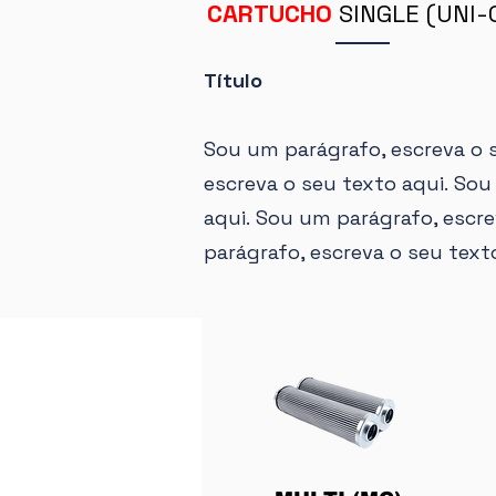
CARTUCHO
SINGLE (UNI-
Título
Sou um parágrafo, escreva o s
escreva o seu texto aqui.
Sou 
aqui.
Sou um parágrafo, escre
parágrafo, escreva o seu text