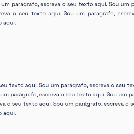
 um parágrafo, escreva o seu texto aqui.
Sou um p
reva o seu texto aqui.
Sou um parágrafo, escre
o aqui.
eu texto aqui. Sou um parágrafo, escreva o seu te
um parágrafo, escreva o seu texto aqui.
Sou um pa
va o seu texto aqui.
Sou um parágrafo, escreva o s
o aqui.