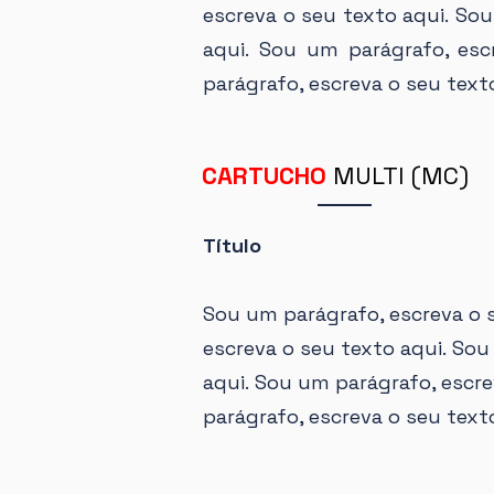
escreva o seu texto aqui.
Sou
aqui.
Sou um parágrafo, esc
parágrafo, escreva o seu text
CARTUCHO
MULTI (MC)
Título
Sou um parágrafo, escreva o s
escreva o seu texto aqui.
Sou 
aqui.
Sou um parágrafo, escre
parágrafo, escreva o seu text