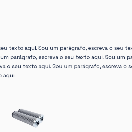
eu texto aqui. Sou um parágrafo, escreva o seu te
um parágrafo, escreva o seu texto aqui.
Sou um pa
va o seu texto aqui.
Sou um parágrafo, escreva o s
o aqui.