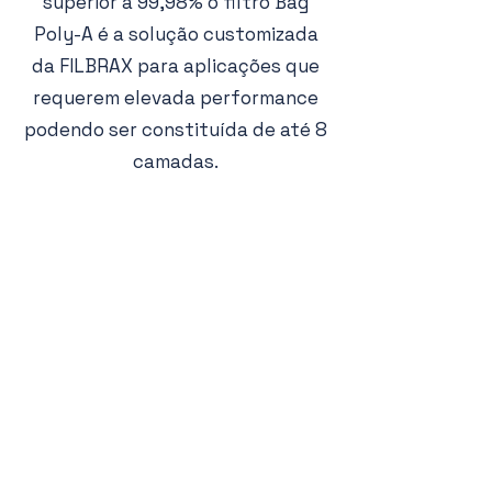
superior a 99,98% o filtro Bag
Poly-A é a solução customizada
da FILBRAX para aplicações que
requerem elevada performance
podendo ser constituída de até 8
camadas.
Horário de Expediente:
Seg à Sex: 8h às 17h
Política de Privacidade
CNPJ:
05.115.574
/0001-29
R. Girassol, 301 - Lot. Industrial