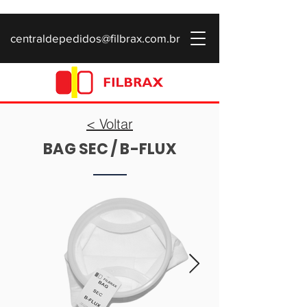
centraldepedidos@filbrax.com.br
< Voltar
BAG SEC / B-FLUX