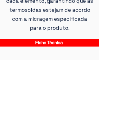
cada elemento, garantindo que as
termosoldas estejam de acordo
com a micragem especificada
para o produto.
Ficha Técnica
Horário de Expediente:
Seg à Sex: 8h às 17h
Política de Privacidade
CNPJ:
05.115.574
/0001-29
R. Girassol, 301 - Lot. Industrial